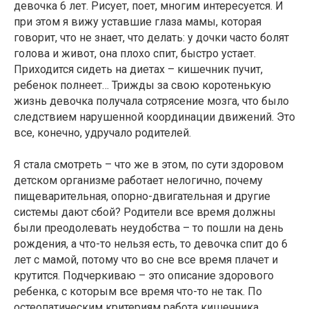
девочка 6 лет. Рисует, поет, многим интересуется. И
при этом я вижу уставшие глаза мамы, которая
говорит, что не знает, что делать: у дочки часто болят
голова и живот, она плохо спит, быстро устает.
Приходится сидеть на диетах – кишечник пучит,
ребенок полнеет… Трижды за свою коротенькую
жизнь девочка получала сотрясение мозга, что было
следствием нарушенной координации движений. Это
все, конечно, удручало родителей.
Я стала смотреть – что же в этом, по сути здоровом
детском организме работает нелогично, почему
пищеварительная, опорно-двигательная и другие
системы дают сбой? Родители все время должны
были преодолевать неудобства – то пошли на день
рождения, а что-то нельзя есть, то девочка спит до 6
лет с мамой, потому что во сне все время плачет и
крутится. Подчеркиваю – это описание здорового
ребенка, с которым все время что-то не так. По
остеопатическим критериям работа кишечника,